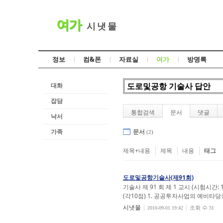
여가
시 냇 물
정보
컴&폰
자료실
여가
방명록
대화
잡담
통합검색
문서
댓글
낙서
가족
문서
(2)
제목+내용
제목
내용
태그
도로및공항기술사(제91회)
기술사 제 91 회 제 1 교시 (시험시간
(각10점) 1. 공공투자사업의 예비타당성
시냇물
|
|
조회 수
2010-09-01 19:42
31