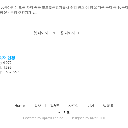
: 100분) 분 야 토목 자격 종목 도로및공항기술사 수험 번호 성 명 ※ 다음 문제 중 1
 5대 중점 추진과제 2...
첫 페이지
끝 페이지
1
속자 현황
:
4,072
:
4,898
:
1,832,869
Home
정보
컴&폰
자료실
여가
방명록
시 냇 물
Powered by
X
press
E
ngine
/
Designed by hikaru100