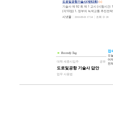
도로및공항기술사(제92회)
[
]
1
기술사 제 92 회 제 1 교시 (시험시간
(각10점) 1. 정부의 녹색교통 추진전략의
시냇물
|
|
조회 수
2010-09-01 17:54
28
접
Recently Tag
오늘
어제
대학 세종시입주
공유
전체
도로및공항 기술사 답안
업무 사용법