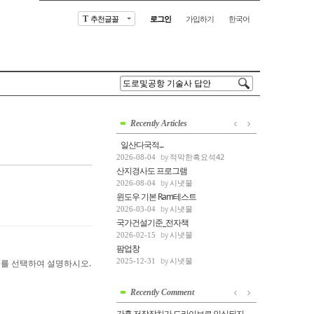
추천글꼴
로그인
가입하기
한국어
T
Recently Articles
일산다국적...
적막한흑요석42
2026-08-04
산지경사도 프로그램
시냇물
2026-08-04
윈도우 기본 Ram테스트
시냇물
2026-03-04
국가건설기준_전자책
시냇물
2026-02-15
팜업창
시냇물
2025-12-31
0문제를 선택하여 설명하시오.
Recently Comment
간혹 저장장치가 드라이브로 인식되지 못할때 d...