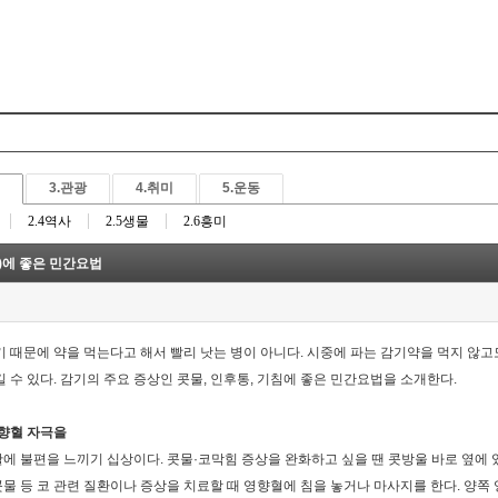
Skip to content
3.관광
4.취미
5.운동
2.4역사
2.5생물
2.6흥미
침)에 좋은 민간요법
 때문에 약을 먹는다고 해서 빨리 낫는 병이 아니다. 시중에 파는 감기약을 먹지 않고
 수 있다. 감기의 주요 증상인 콧물, 인후통, 기침에 좋은 민간요법을 소개한다.
영향혈 자극을
 불편을 느끼기 십상이다. 콧물·코막힘 증상을 완화하고 싶을 땐 콧방울 바로 옆에
 콧물 등 코 관련 질환이나 증상을 치료할 때 영향혈에 침을 놓거나 마사지를 한다. 양