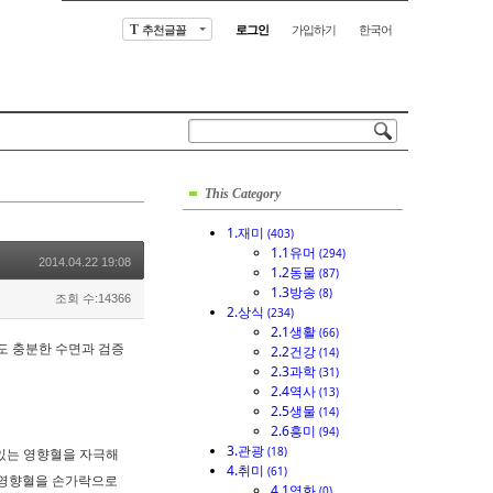
추천글꼴
로그인
가입하기
한국어
T
This Category
1.재미
(403)
1.1유머
(294)
2014.04.22 19:08
1.2동물
(87)
1.3방송
(8)
조회 수:14366
2.상식
(234)
2.1생활
(66)
도 충분한 수면과 검증
2.2건강
(14)
2.3과학
(31)
2.4역사
(13)
2.5생물
(14)
2.6흥미
(94)
3.관광
(18)
 있는 영향혈을 자극해
4.취미
(61)
쪽 영향혈을 손가락으로
4.1영화
(0)