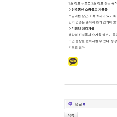
3초 정도 누르고 2초 정도 쉬는 동
▷인후통엔 소금물로 가글을
소금에는 살균·소독 효과가 있어 따
안의 염증을 줄여줘 초기 감기에 
▷기침엔 생강차를
생강의 진저롤과 쇼가올 성분이 몸의
으면 증상을 완화시킬 수 있다. 생강
먹으면 된다.
댓글
0
목록