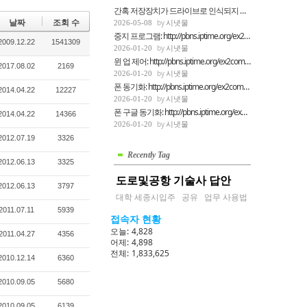
간혹 저장장치가 드라이브로 인식되지 못할때 d...
시냇물
날짜
조회 수
2026-05-08
중지 프로그램: http://pbns.iptime.org/ex2comp/...
2009.12.22
1541309
시냇물
2026-01-20
윈 업 제어: http://pbns.iptime.org/ex2comp/246...
2017.08.02
2169
시냇물
2026-01-20
폰 동기화: http://pbns.iptime.org/ex2comp/2503...
2014.04.22
12227
시냇물
2026-01-20
폰 구글 동기화: http://pbns.iptime.org/ex2comp...
2014.04.22
14366
시냇물
2026-01-20
2012.07.19
3326
Recently Tag
2012.06.13
3325
도로및공항 기술사 답안
2012.06.13
3797
대학 세종시입주
공유
업무 사용법
2011.07.11
5939
접속자 현황
오늘:
4,828
2011.04.27
4356
어제:
4,898
전체:
1,833,625
2010.12.14
6360
2010.09.05
5680
2010.09.05
6139