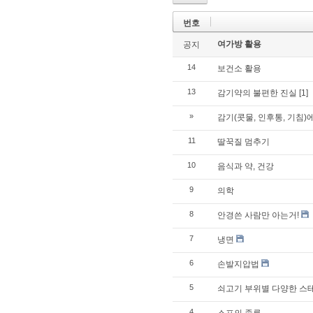
번호
여가방 활용
공지
14
보건소 활용
13
감기약의 불편한 진실
[1]
»
감기(콧물, 인후통, 기침)
11
딸꾹질 멈추기
10
음식과 약, 건강
9
의학
8
안경쓴 사람만 아는거!
7
냉면
6
손발지압법
5
쇠고기 부위별 다양한 스
4