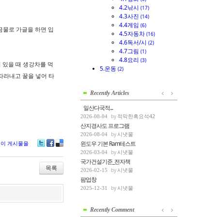
4.2낚시
(17)
4.3사진
(14)
4.4게임
(6)
금물로 가글을 하면 입
4.5자동차
(16)
4.6독서/시
(2)
4.7그림
(1)
4.8요리
(3)
 있을 때 생강차를 먹
5.운동
(2)
 따라내고 꿀을 넣어 타
Recently Articles
일산다국적...
적막한흑요석42
2026-08-04
산지경사도 프로그램
시냇물
2026-08-04
윈도우 기본 Ram테스트
이 게시물을
Tw
Fa
De
시냇물
2026-03-04
itte
ce
lici
국가건설기준_전자책
r
bo
ou
목록
시냇물
2026-02-15
ok
s
팜업창
시냇물
2025-12-31
Recently Comment