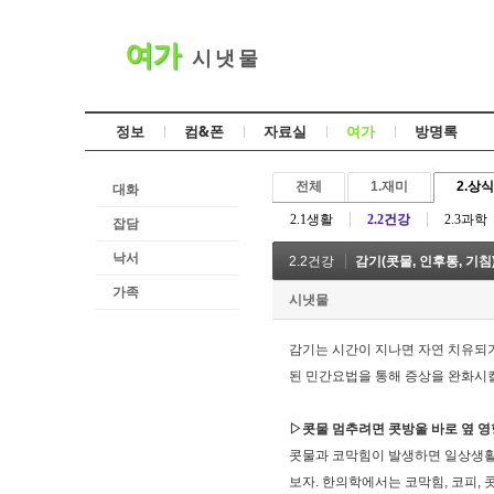
여가
시 냇 물
정보
컴&폰
자료실
여가
방명록
전체
1.재미
2.상식
대화
2.1생활
2.2건강
2.3과학
잡담
낙서
2.2건강
감기(콧물, 인후통, 기
가족
시냇물
감기는 시간이 지나면 자연 치유되기
된 민간요법을 통해 증상을 완화시킬
▷콧물 멈추려면 콧방울 바로 옆 
콧물과 코막힘이 발생하면 일상생활에
보자. 한의학에서는 코막힘, 코피,