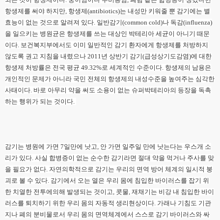
항생제를 써야 하지만, 항생제(antibiotics)는 내성만 키워줄 뿐 감기에는 별
효능이 없는 것으로 알려져 있다. 일반감기(common cold)나 독감(influenza)
을 일으키는 병원균은 항생제를 쓰는 대상인 박테리아 세균이 아니기 때문
이다. 보건복지부에서도 이미 일반적인 감기 환자에게 항생제를 처방하지
않도록 권고 지침을 내렸으나 2011년 상반기 감기(급성상기도감염)에 대한
항생제 처방률은 전국 평균 49.32%로 세계적인 수준이다. 항생제의 남용은
개인적인 문제가 아니라 국민 전체의 항생제의 내성수준을 높여주는 심각한
사태이다. 바로 아무리 약을 써도 소용이 없는 슈퍼박테리아의 등장을 독촉
하는 행위가 되는 것이다.
감기는 병원에 가면 7일만에 낫고, 안 가면 일주일 만에 낫는다는 우스개 소
리가 있다. 사실 합병증이 없는 순수한 감기라면 절대 약을 먹거나 주사를 맞
을 필요가 없다. 자연의학적으로 감기는 우리의 면역 방어 체계의 일시적 붕
괴로 볼 수 있다. 감기에서 오는 열은 우리 몸에 침입한 바이러스를 잡기 위
한 치열한 전투에의해 발생되는 것이고, 콧물, 재채기는 비강 내 침입한 바이
러스를 퇴치하기 위한 우리 몸의 자동적 생리현상이다. 가래나 기침도 기관
지나 폐의 분비물로서 우리 몸의 면역체계에서 스스로 감기 바이러스와 싸