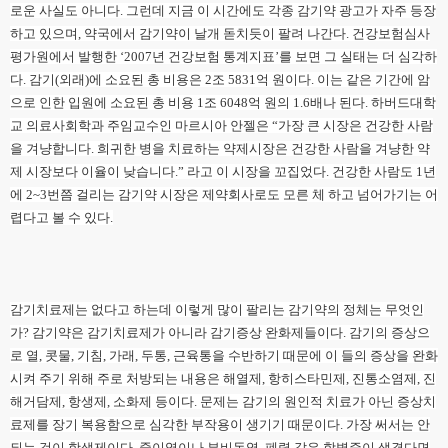
로운 사실도 아니다. 그런데 지금 이 시간에도 각종 감기약 광고가 자주 등장
하고 있으며, 약국에서 감기약이 날개 돋치듯이 팔려 나간다. 건강보험심사
평가원에서 발행한 ‘2007년 건강보험 통계지표’를 보면 그 실태는 더 심각하
다. 감기(외래)에 소요된 총 비용은 2조 5831억 원이다. 이는 같은 기간에 암
으로 인한 입원에 소요된 총 비용 1조 6048억 원의 1.6배나 된다. 하버드대학
교 의료사회학과 주임교수인 마르시아 안젤은 “가장 큰 시장은 건강한 사람
을 겨냥합니다. 희귀한 병을 치료하는 약제시장은 건강한 사람을 겨냥한 약
제 시장보다 이율이 낮습니다.” 라고 이 시장을 꼬집었다. 건강한 사람도 1년
에 2~3번쯤 걸리는 감기약 시장은 제약회사로도 모른 체 하고 넘어가기는 어
렵다고 볼 수 있다.
감기치료제는 없다고 하는데 이렇게 많이 팔리는 감기약의 정체는 무엇인
가? 감기약은 감기치료제가 아니라 감기증상 완화제들이다. 감기의 증상으
로 열, 콧물, 기침, 가래, 두통, 근육통을 수반하기 때문에 이 들의 증상을 완화
시켜 주기 위해 주로 처방되는 내용은 해열제, 항히스타민제, 진통소염제, 진
해거담제, 항생제, 소화제 등이다. 문제는 감기의 원인적 치료가 아닌 증상치
료제를 장기 복용함으로 심각한 부작용이 생기기 때문이다. 가장 써서는 안
되는 것이 항생제이다. 중이염이나 부비동염, 폐렴 같은 합병증이 생겼다면