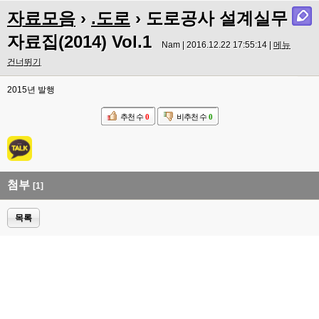
자료모음
›
.도로
› 도로공사 설계실무
자료집(2014) Vol.1
Nam | 2016.12.22 17:55:14 |
메뉴
건너뛰기
2015년 발행
추천 수
0
비추천 수
0
첨부
[1]
목록