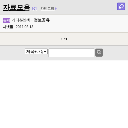
자료모음
[0]
카테고리
기타&검색 ›
정보공유
공지
시냇물
2011.03.13
1 / 1