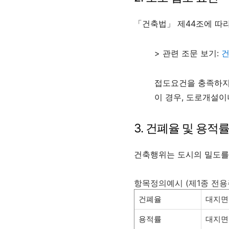
「건축법」 제44조에 따
> 관련 조문 보기:
건
접도요건을 충족하지 
이 경우, 도로개설이
3. 건폐율 및 용적
건축행위는 도시의 밀도를
항목정의예시 (제1종 전
건폐율
대지면
용적률
대지면