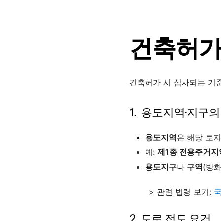
건축허가
건축허가 시 심사되는 기준
1. 용도지역·지구
용도지역
은 해당 토
예:
제1종 전용주거지
용도지구
나
구역
(방
> 관련 법령 보기:
국
2. 도로 접도 요건