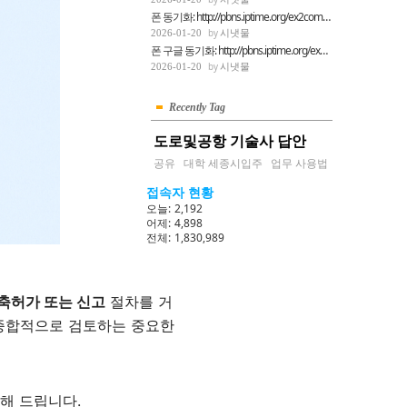
폰 동기화: http://pbns.iptime.org/ex2comp/2503...
시냇물
2026-01-20
폰 구글 동기화: http://pbns.iptime.org/ex2comp...
시냇물
2026-01-20
Recently Tag
도로및공항 기술사 답안
공유
대학 세종시입주
업무 사용법
접속자 현황
오늘:
2,192
어제:
4,898
전체:
1,830,989
축허가 또는 신고
절차를 거
종합적으로 검토하는 중요한
해 드립니다.