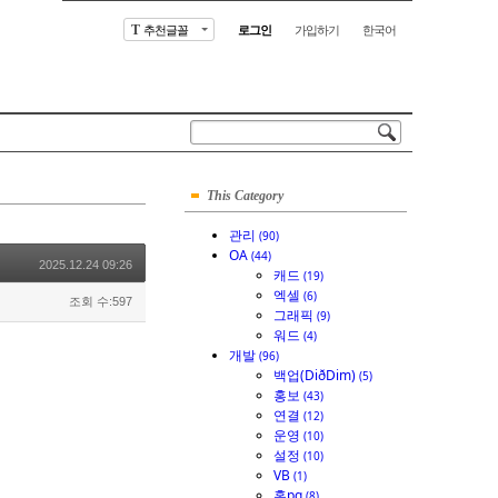
추천글꼴
로그인
가입하기
한국어
T
This Category
관리
(90)
OA
(44)
2025.12.24 09:26
캐드
(19)
엑셀
(6)
조회 수:597
그래픽
(9)
워드
(4)
개발
(96)
백업(DiðDim)
(5)
홍보
(43)
연결
(12)
운영
(10)
설정
(10)
VB
(1)
홈pg
(8)