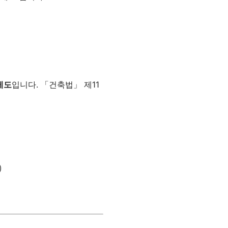
제도
입니다. 「건축법」 제11
)