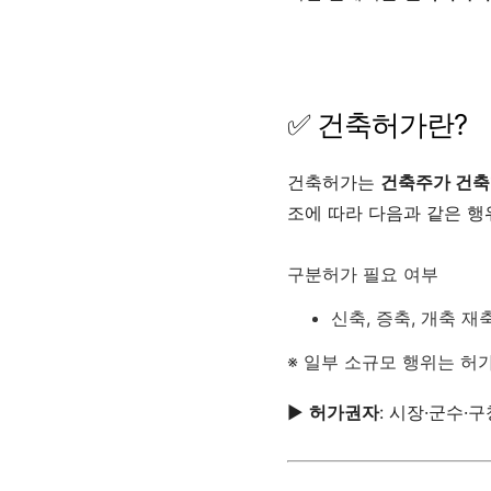
✅ 건축허가란?
건축허가는
건축주가 건축
조에 따라 다음과 같은 행
구분허가 필요 여부
신축, 증축, 개축 재
※ 일부 소규모 행위는 허
▶
허가권자
: 시장·군수·