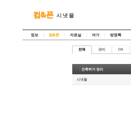
컴&폰
시 냇 물
정보
컴&폰
자료실
여가
방명록
전체
관리
OA
건축허가 정리
시냇물