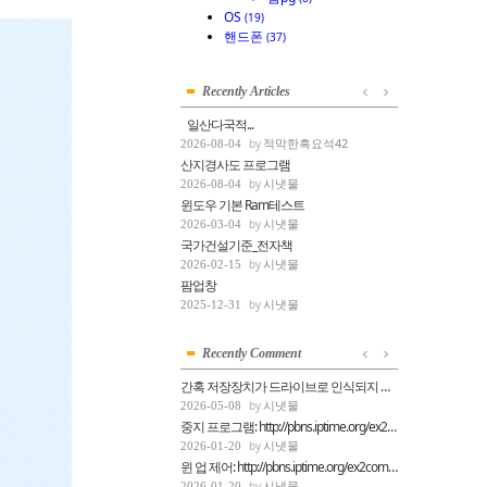
OS
(19)
핸드폰
(37)
Recently Articles
일산다국적...
적막한흑요석42
2026-08-04
산지경사도 프로그램
시냇물
2026-08-04
윈도우 기본 Ram테스트
시냇물
2026-03-04
국가건설기준_전자책
시냇물
2026-02-15
팜업창
시냇물
2025-12-31
Recently Comment
간혹 저장장치가 드라이브로 인식되지 못할때 d...
시냇물
2026-05-08
중지 프로그램: http://pbns.iptime.org/ex2comp/...
시냇물
2026-01-20
윈 업 제어: http://pbns.iptime.org/ex2comp/246...
시냇물
2026-01-20