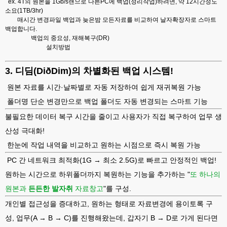
ex. 4T의 원본을 1Gb/s랜으로 다른PC에 백업(정리작업)하려면, 약 12시간정도
소요(1TB/3hr)
매시간 변경파일 백업과 늦은밤 모든자료를 비교하여 날자확장자로 스마트
백업합니다.
백업의 중요성, 재해복구(DR)
설치방법
3. 디딤(DiðDim)의 차별화된 백업 시스템!
원본 자료를 시간·날짜별로 자동 저장하여 쉽게 재귀복원 가능
폴더명 단순 변경만으로 백업 폴더도 자동 변경되는 스마트 기능
불필요한 데이터 복구 시간을 줄이고 사용자가 직접 복구하여 업무 생
산성 극대화!
한눈에 작업 내역을 비교하고 원하는 시점으로 즉시 복원 가능
PC 간 네트워크 최적화(1G → 최소 2.5G)로 빠르고 안정적인 백업!
원하는 시간으로 하위폴더까지 복원하는 기능을 추가하는 "
또 하나의
원본과
든든한 발자취
자료창고
"를 구성.
개인별 접근성을 증대하고, 원하는 형태로 자료변경에 용이토록 구
성, 업무(A → B
→
C)를 진행해왔는데, 갑자기 B
→
D로 가게 된다면