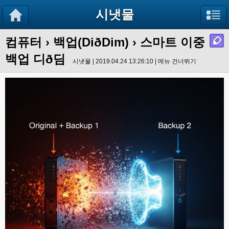
시냇물
컴퓨터
›
백업(DiðDim)
› 스마트 이중
백업 디ð딤
시냇물 | 2019.04.24 13:26:10 |
메뉴 건너뛰기