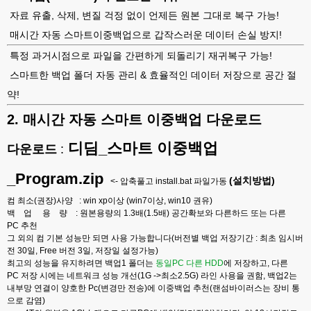
자료 유출, 삭제, 변질 걱정 없이 언제든 원본 그대로 복구 가능!
매시간 자동 스마트이중백업으로 갑작스러운 데이터 손실 방지!
특정 과거시점으로 파일을 간편하게 되돌리기 재귀복구 가능!
스마트한 백업 폴더 자동 관리 & 효율적인 데이터 저장으로 공간 절
약!
2. 매시간 자동 스마트 이중백업 다운로드
디딤_스마트 이중백업
다운로드
:
_Program.zip
(설치방법)
<- 압축풀고 install.bat 파일가동
컴 최소(권장)사양 : win xp이상 (win7이상, win10 권유)
백 업 용 량 : 원본용량의 1.3배(1.5배) 공간확보와 다른하드 또는 다른
PC 추천
그 외의 컴 기본 성능만 되면 사용 가능합니다(버전별 백업 저장기간 : 최초 임시버
전 30일, Free 버전 3일, 저장일 설정가능)
최고의 성능을 유지하려면 백업1 폴더는
동일PC 다른 HDD
에 저장하고, 다른
PC 저장 시에는 네트워크 성능 개선(1G ->최소2.5G) 라인 사용을 권함, 백업2는
내부망 연결이 양호한 Pc(변경만 전송)에 이중백업 추천(랜섬바이러스는 장비 통
으로 감염)